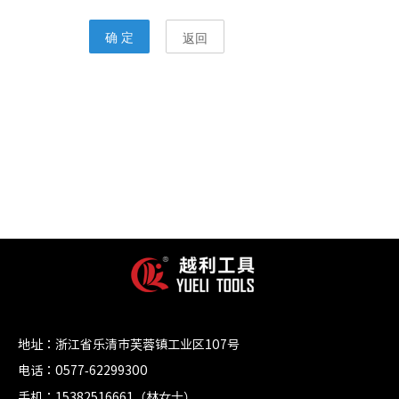
地址：浙江省乐清市芙蓉镇工业区107号
电话：0577-62299300
手机：15382516661（林女士）